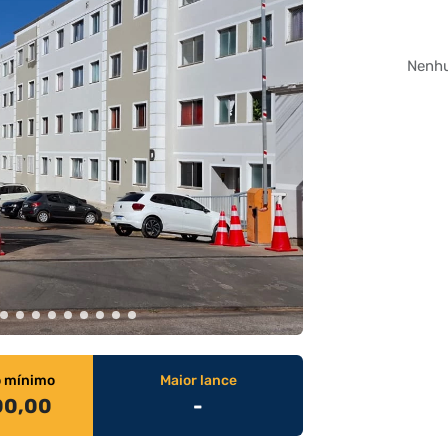
Nenhu
o mínimo
Maior lance
00,00
-