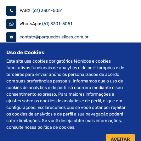
PABX:
(61) 3301-5051
WhatsApp:
(61) 3301-5051
contato@parquedosleiloes.com.br
Consulte seu documento
Uso de Cookies
Este site usa cookies obrigatórios técnicos e cookies
facultativos funcionais de analytics e de perfil próprios e de
PESQUISAR
terceiros para enviar anúncios personalizados de acordo
com suas preferências pessoais. Informamos que o uso de
Siga nas redes
cookies de analytics e de perfil só ocorrerá mediante o seu
consentimento expresso. Para maiores informações e
ajustes sobre os cookies de analytics e de perfil, clique em
configurações. Esclarecemos que se você optar por rejeitar
os cookies de analytics e de perfil a sua navegação poderá
sofrer limitações. Se você deseja obter mais informações,
2012 © Copyright Parque dos Leilões. Desenvolvido por
consulte nossa política de cookies.
BRClick.
ACEITAR