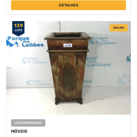
DETALHES
139
ONLINE
LOTE
LOTE ENCERRADO
MÓVEIS