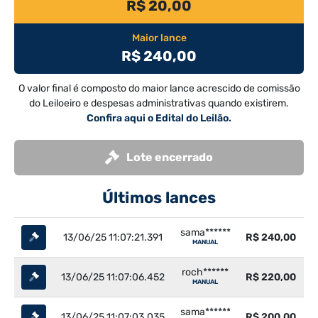
R$ 20,00
Maior lance
R$ 240,00
O valor final é composto do maior lance acrescido de comissão
do Leiloeiro e despesas administrativas quando existirem.
Confira aqui o Edital do Leilão.
Lote encerrado
Últimos lances
sama******
13/06/25 11:07:21.391
R$ 240,00
MANUAL
roch******
13/06/25 11:07:06.452
R$ 220,00
MANUAL
sama******
13/06/25 11:07:03.035
R$ 200,00