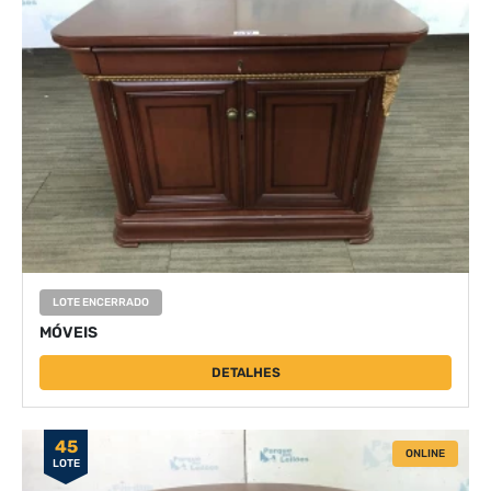
LOTE ENCERRADO
MÓVEIS
DETALHES
45
ONLINE
LOTE