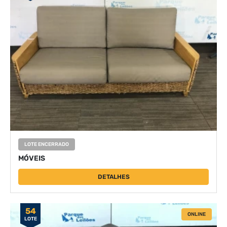
LOTE ENCERRADO
MÓVEIS
DETALHES
54
ONLINE
LOTE