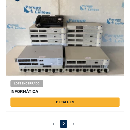
LOTE ENCERRADO
INFORMÁTICA
DETALHES
‹
2
›