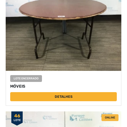
LOTE ENCERRADO
MÓVEIS
DETALHES
46
ONLINE
LOTE