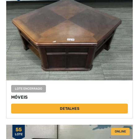
LOTE ENCERRADO
MÓVEIS
DETALHES
55
ONLINE
LOTE