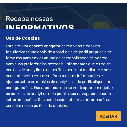
Receba nossos
INFORMATIVOS
Uso de Cookies
Este site usa cookies obrigatórios técnicos e cookies
ENVIAR
facultativos funcionais de analytics e de perfil próprios e de
terceiros para enviar anúncios personalizados de acordo
com suas preferências pessoais. Informamos que o uso de
cookies de analytics e de perfil só ocorrerá mediante o seu
consentimento expresso. Para maiores informações e
ajustes sobre os cookies de analytics e de perfil, clique em
configurações. Esclarecemos que se você optar por rejeitar
os cookies de analytics e de perfil a sua navegação poderá
sofrer limitações. Se você deseja obter mais informações,
consulte nossa política de cookies.
Desde 1972 atuando e buscando sempre a excelência no
segmento de leilões, a família Braggio orgulha-se de ser
ACEITAR
referência e uma organização de grande destaque no setor.
Somos especializados na realização de leilões de Veículos,