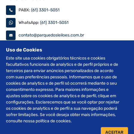
PABX:
(61) 3301-5051
WhatsApp:
(61) 3301-5051
contato@parquedosleiloes.com.br
Consulte seu documento
Uso de Cookies
Este site usa cookies obrigatórios técnicos e cookies
facultativos funcionais de analytics e de perfil próprios e de
PESQUISAR
terceiros para enviar anúncios personalizados de acordo
com suas preferências pessoais. Informamos que o uso de
Siga nas redes
cookies de analytics e de perfil só ocorrerá mediante o seu
consentimento expresso. Para maiores informações e
ajustes sobre os cookies de analytics e de perfil, clique em
configurações. Esclarecemos que se você optar por rejeitar
os cookies de analytics e de perfil a sua navegação poderá
sofrer limitações. Se você deseja obter mais informações,
2012 © Copyright Parque dos Leilões. Desenvolvido por
consulte nossa política de cookies.
BRClick.
ACEITAR