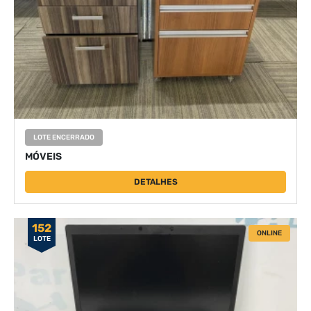
LOTE ENCERRADO
MÓVEIS
DETALHES
152
ONLINE
LOTE