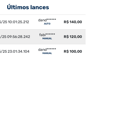
Últimos lances
dand******
5/25 10:01:25.212
R$ 140,00
AUTO
fabi******
/25 09:56:28.242
R$ 120,00
MANUAL
dand******
/25 23:01:34.104
R$ 100,00
MANUAL