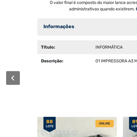
O valor final é composto do maior lance acre
administrativas quando existirem.
Informações
Título:
INFORMÁTICA
Descrição:
01 IMPRESSORA A3 M
88
8
ONLINE
LOTE
LO