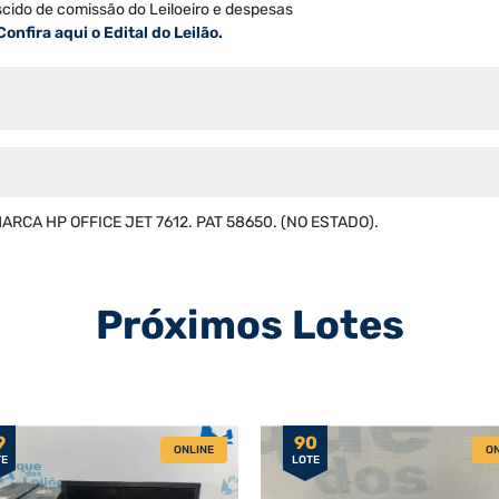
scido de comissão do Leiloeiro e despesas
Confira aqui o Edital do Leilão.
ARCA HP OFFICE JET 7612. PAT 58650. (NO ESTADO).
Próximos Lotes
9
90
ONLINE
ON
TE
LOTE