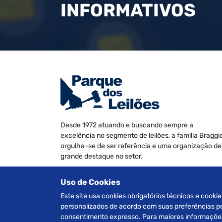
INFORMATIVOS
Desde 1972 atuando e buscando sempre a
excelência no segmento de leilões, a família Braggi
orgulha-se de ser referência e uma organização de
grande destaque no setor.
Somos especializados na realização de leilões de
Uso de Cookies
Veículos, Imóveis Judiciais e Extrajudiciais, Máquin
e Equipamentos, Informática e Móveis diversos.
Este site usa cookies obrigatórios técnicos e cookie
personalizados de acordo com suas preferências pes
consentimento expresso. Para maiores informações 