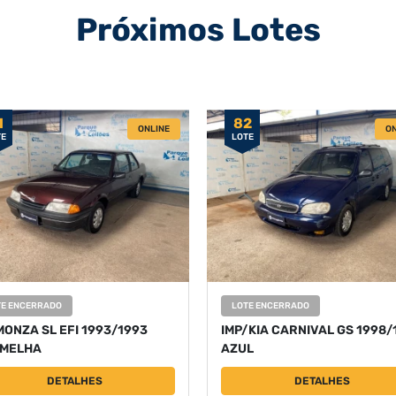
Próximos Lotes
1
82
ONLINE
ON
TE
LOTE
TE ENCERRADO
LOTE ENCERRADO
MONZA SL EFI 1993/1993
IMP/KIA CARNIVAL GS 1998/
MELHA
AZUL
DETALHES
DETALHES