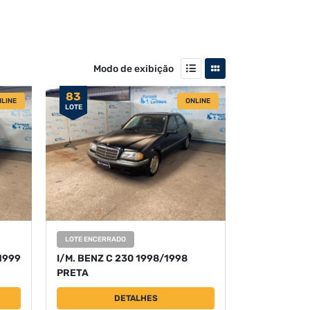
Modo de exibição
83
LINE
ONLINE
LOTE
LOTE ENCERRADO
1999
I/M. BENZ C 230 1998/1998
PRETA
DETALHES