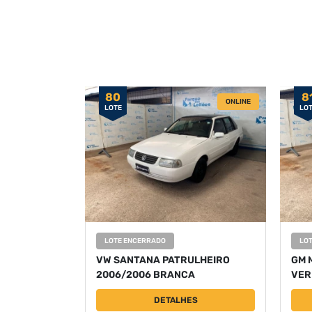
80
8
ONLINE
LOTE
LO
LOTE ENCERRADO
LO
VW SANTANA PATRULHEIRO
GM 
2006/2006 BRANCA
VER
DETALHES