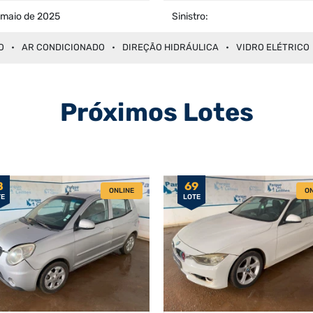
 maio de 2025
Sinistro:
O
AR CONDICIONADO
DIREÇÃO HIDRÁULICA
VIDRO ELÉTRICO
Próximos Lotes
8
69
ONLINE
ON
TE
LOTE