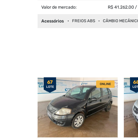
Valor de mercado:
R$ 41.262,00 /
Acessórios
FREIOS ABS
CÂMBIO MECÂNIC
67
6
ONLINE
LOTE
LO