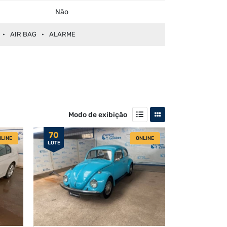
Não
AIR BAG
ALARME
Modo de exibição
70
LINE
ONLINE
LOTE