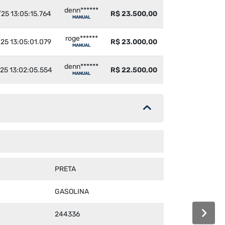
denn******
25 13:05:15.764
R$ 23.500,00
MANUAL
roge******
25 13:05:01.079
R$ 23.000,00
MANUAL
denn******
25 13:02:05.554
R$ 22.500,00
MANUAL
PRETA
GASOLINA
244336