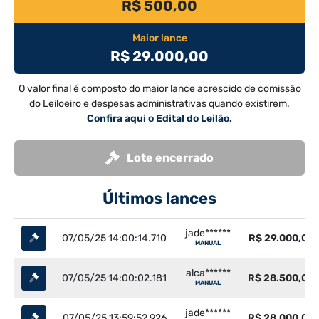
R$ 500,00
Maior lance
R$ 29.000,00
O valor final é composto do maior lance acrescido de comissão
do Leiloeiro e despesas administrativas quando existirem.
Confira aqui o Edital do Leilão.
Lote encerrado
Últimos lances
jade******
07/05/25 14:00:14.710
R$ 29.000,00
MANUAL
alca******
07/05/25 14:00:02.181
R$ 28.500,00
MANUAL
jade******
07/05/25 13:59:52.926
R$ 28.000,00