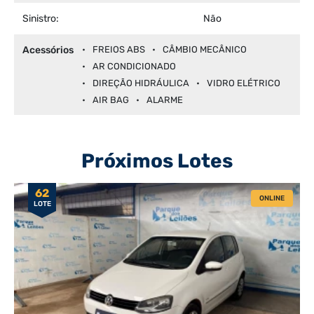
Sinistro:
Não
Acessórios
FREIOS ABS
CÂMBIO MECÂNICO
AR CONDICIONADO
DIREÇÃO HIDRÁULICA
VIDRO ELÉTRICO
AIR BAG
ALARME
Próximos Lotes
62
ONLINE
LOTE