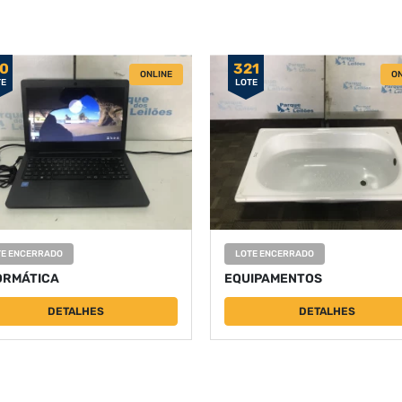
0
321
ONLINE
ON
TE
LOTE
TE ENCERRADO
LOTE ENCERRADO
ORMÁTICA
EQUIPAMENTOS
DETALHES
DETALHES