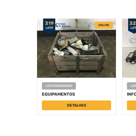
319
32
ONLINE
LOTE
LO
LOTE ENCERRADO
LO
EQUIPAMENTOS
INF
DETALHES