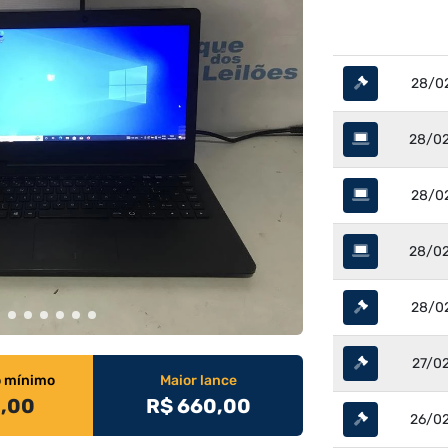
28/02
28/02
28/02
28/02
28/02
27/02
o mínimo
Maior lance
0,00
R$ 660,00
26/02