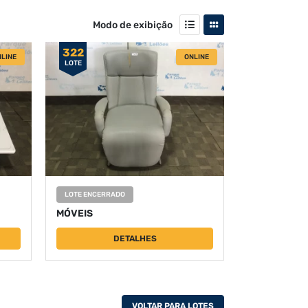
Modo de exibição
322
LINE
ONLINE
LOTE
LOTE ENCERRADO
MÓVEIS
DETALHES
VOLTAR PARA LOTES