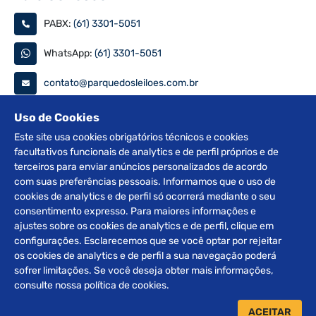
PABX:
(61) 3301-5051
WhatsApp:
(61) 3301-5051
contato@parquedosleiloes.com.br
Consulte seu documento
Uso de Cookies
Este site usa cookies obrigatórios técnicos e cookies
facultativos funcionais de analytics e de perfil próprios e de
PESQUISAR
terceiros para enviar anúncios personalizados de acordo
com suas preferências pessoais. Informamos que o uso de
Siga nas redes
cookies de analytics e de perfil só ocorrerá mediante o seu
consentimento expresso. Para maiores informações e
ajustes sobre os cookies de analytics e de perfil, clique em
configurações. Esclarecemos que se você optar por rejeitar
os cookies de analytics e de perfil a sua navegação poderá
sofrer limitações. Se você deseja obter mais informações,
2012 © Copyright Parque dos Leilões. Desenvolvido por
consulte nossa política de cookies.
BRClick.
ACEITAR