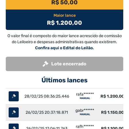
R$ 50,00
Maior lance
R$ 1.200,00
O valor final é composto do maior lance acrescido de comissão
do Leiloeiro e despesas administrativas quando existirem.
Confira aqui o Edital do Leilão.
Lote encerrado
Últimos lances
rafa******
28/02/25 08:36:25.446
R$ 1.200,00
MANUAL
gabr******
26/02/25 20:37:18.871
R$ 1.150,00
MANUAL
rafh******
26/02/25 17:06:11.763
R$ 1.100,00