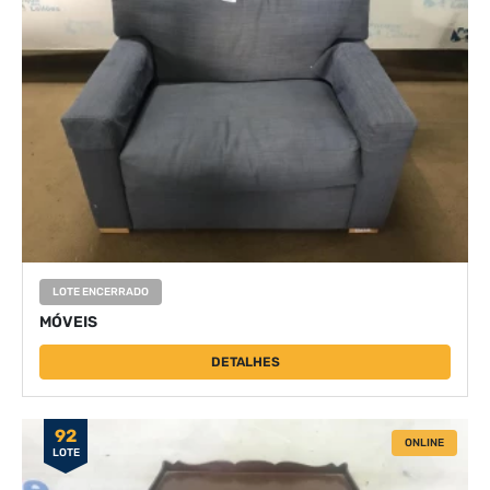
LOTE ENCERRADO
MÓVEIS
DETALHES
92
ONLINE
LOTE