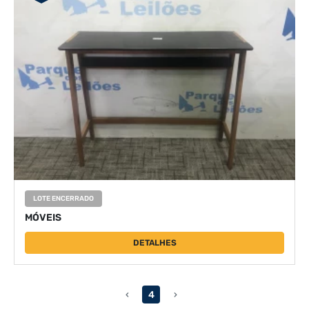
LOTE ENCERRADO
MÓVEIS
DETALHES
‹
4
›