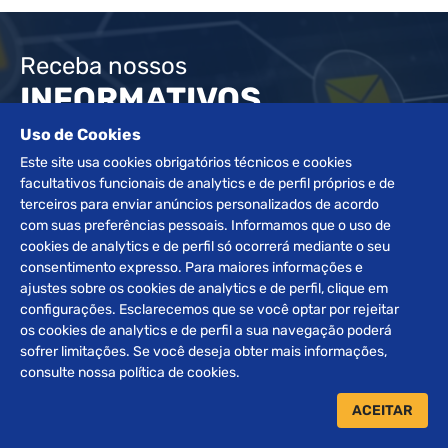
Receba nossos
INFORMATIVOS
Uso de Cookies
Este site usa cookies obrigatórios técnicos e cookies
ENVIAR
facultativos funcionais de analytics e de perfil próprios e de
terceiros para enviar anúncios personalizados de acordo
com suas preferências pessoais. Informamos que o uso de
cookies de analytics e de perfil só ocorrerá mediante o seu
consentimento expresso. Para maiores informações e
ajustes sobre os cookies de analytics e de perfil, clique em
configurações. Esclarecemos que se você optar por rejeitar
os cookies de analytics e de perfil a sua navegação poderá
sofrer limitações. Se você deseja obter mais informações,
consulte nossa política de cookies.
Desde 1972 atuando e buscando sempre a excelência no
segmento de leilões, a família Braggio orgulha-se de ser
ACEITAR
referência e uma organização de grande destaque no setor.
Somos especializados na realização de leilões de Veículos,