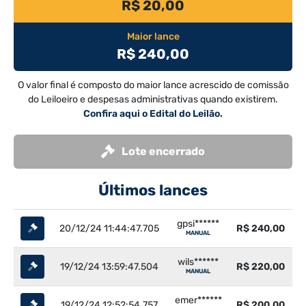
R$ 20,00
Maior lance
R$ 240,00
O valor final é composto do maior lance acrescido de comissão
do Leiloeiro e despesas administrativas quando existirem.
Confira aqui o Edital do Leilão.
Lote encerrado
Últimos lances
gpsi******
20/12/24 11:44:47.705
R$ 240,00
MANUAL
wils******
19/12/24 13:59:47.504
R$ 220,00
MANUAL
emer******
19/12/24 12:52:54.757
R$ 200,00