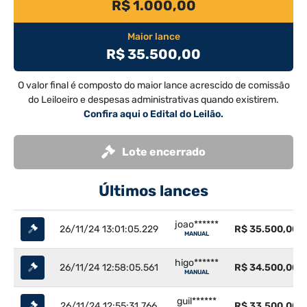
R$ 1.000,00
Maior lance
R$ 35.500,00
O valor final é composto do maior lance acrescido de comissão
do Leiloeiro e despesas administrativas quando existirem.
Confira aqui o Edital do Leilão.
Lote encerrado
Últimos lances
joao******
26/11/24 13:01:05.229
R$ 35.500,00
MANUAL
higo******
26/11/24 12:58:05.561
R$ 34.500,00
MANUAL
guil******
26/11/24 12:55:31.766
R$ 33.500,00