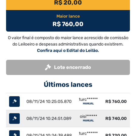
R$ 20,00
Maior lance
R$ 760,00
O valor final é composto do maior lance acrescido de comissão
do Leiloeiro e despesas administrativas quando existirem.
Confira aqui o Edital do Leilão.
Lote encerrado
Últimos lances
turc******
08/11/24 10:25:05.870
R$ 760,00
MANUAL
oisi******
08/11/24 10:24:51.089
R$ 740,00
MANUAL
turc******
08/11/24 10:24:39.489
R$ 720,00