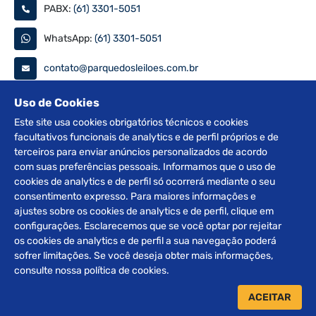
PABX:
(61) 3301-5051
WhatsApp:
(61) 3301-5051
contato@parquedosleiloes.com.br
Consulte seu documento
Uso de Cookies
Este site usa cookies obrigatórios técnicos e cookies
facultativos funcionais de analytics e de perfil próprios e de
PESQUISAR
terceiros para enviar anúncios personalizados de acordo
com suas preferências pessoais. Informamos que o uso de
Siga nas redes
cookies de analytics e de perfil só ocorrerá mediante o seu
consentimento expresso. Para maiores informações e
ajustes sobre os cookies de analytics e de perfil, clique em
configurações. Esclarecemos que se você optar por rejeitar
os cookies de analytics e de perfil a sua navegação poderá
sofrer limitações. Se você deseja obter mais informações,
2012 © Copyright Parque dos Leilões. Desenvolvido por
consulte nossa política de cookies.
BRClick.
ACEITAR
Home
Leilões
Atendimento