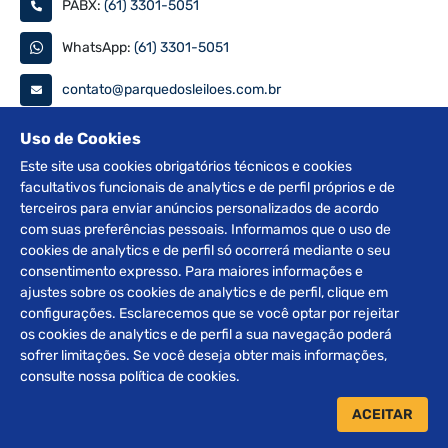
PABX:
(61) 3301-5051
WhatsApp:
(61) 3301-5051
contato@parquedosleiloes.com.br
Consulte seu documento
Uso de Cookies
Este site usa cookies obrigatórios técnicos e cookies
facultativos funcionais de analytics e de perfil próprios e de
PESQUISAR
terceiros para enviar anúncios personalizados de acordo
com suas preferências pessoais. Informamos que o uso de
Siga nas redes
cookies de analytics e de perfil só ocorrerá mediante o seu
consentimento expresso. Para maiores informações e
ajustes sobre os cookies de analytics e de perfil, clique em
configurações. Esclarecemos que se você optar por rejeitar
os cookies de analytics e de perfil a sua navegação poderá
sofrer limitações. Se você deseja obter mais informações,
2012 © Copyright Parque dos Leilões. Desenvolvido por
consulte nossa política de cookies.
BRClick.
ACEITAR
Home
Leilões
Atendimento