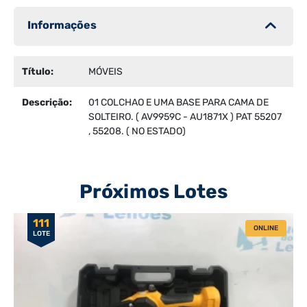
Informações
Título:
MÓVEIS
Descrição:
01 COLCHAO E UMA BASE PARA CAMA DE
SOLTEIRO. ( AV9959C - AU1871X ) PAT 55207
, 55208. ( NO ESTADO)
Próximos Lotes
111
ONLINE
LOTE