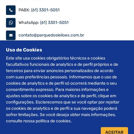
PABX:
(61) 3301-5051
WhatsApp:
(61) 3301-5051
contato@parquedosleiloes.com.br
Consulte seu documento
Uso de Cookies
Este site usa cookies obrigatórios técnicos e cookies
facultativos funcionais de analytics e de perfil próprios e de
PESQUISAR
terceiros para enviar anúncios personalizados de acordo
com suas preferências pessoais. Informamos que o uso de
Siga nas redes
cookies de analytics e de perfil só ocorrerá mediante o seu
consentimento expresso. Para maiores informações e
ajustes sobre os cookies de analytics e de perfil, clique em
configurações. Esclarecemos que se você optar por rejeitar
os cookies de analytics e de perfil a sua navegação poderá
sofrer limitações. Se você deseja obter mais informações,
2012 © Copyright Parque dos Leilões. Desenvolvido por
consulte nossa política de cookies.
BRClick.
ACEITAR