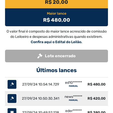
R$ 20,00
Maior lance
R$ 480,00
O valor final é composto do maior lance acrescido de comissão
do Leiloeiro e despesas administrativas quando existirem.
Confira aqui o Edital do Leilão.
Lote encerrado
Últimos lances
ed10******
27/09/24 10:54:14.729
R$ 480,00
MANUAL
news******
27/09/24 10:50:30.341
R$ 420,00
MANUAL
eder******
27/09/24 10:49:52.128
R$ 380,00