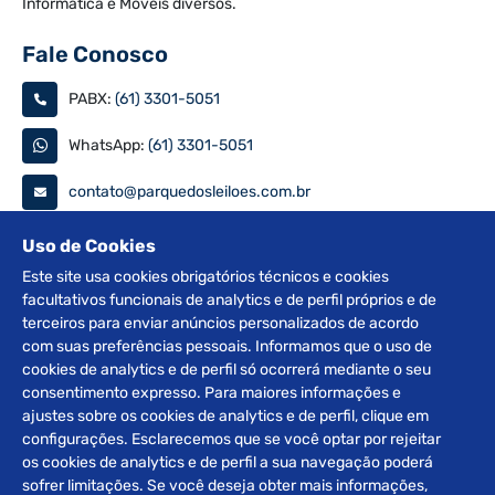
Informática e Móveis diversos.
Fale Conosco
PABX:
(61) 3301-5051
WhatsApp:
(61) 3301-5051
contato@parquedosleiloes.com.br
Consulte seu documento
Uso de Cookies
Este site usa cookies obrigatórios técnicos e cookies
facultativos funcionais de analytics e de perfil próprios e de
PESQUISAR
terceiros para enviar anúncios personalizados de acordo
com suas preferências pessoais. Informamos que o uso de
Siga nas redes
cookies de analytics e de perfil só ocorrerá mediante o seu
consentimento expresso. Para maiores informações e
ajustes sobre os cookies de analytics e de perfil, clique em
configurações. Esclarecemos que se você optar por rejeitar
os cookies de analytics e de perfil a sua navegação poderá
sofrer limitações. Se você deseja obter mais informações,