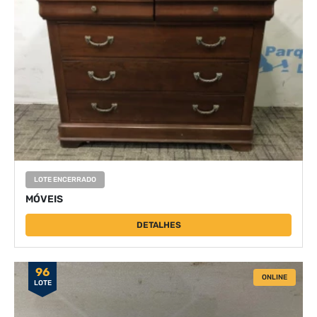
LOTE ENCERRADO
MÓVEIS
DETALHES
96
ONLINE
LOTE