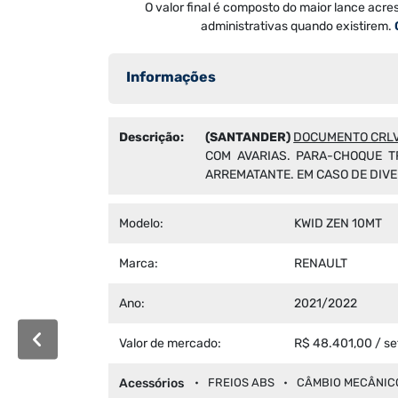
O valor final é composto do maior lance acre
administrativas quando existirem.
Informações
Descrição:
(SANTANDER)
DOCUMENTO CRLV
COM AVARIAS. PARA-CHOQUE T
ARREMATANTE. EM CASO DE DIV
Modelo:
KWID ZEN 10MT
Marca:
RENAULT
Ano:
2021/2022
Valor de mercado:
R$ 48.401,00 / s
Acessórios
FREIOS ABS
CÂMBIO MECÂNIC