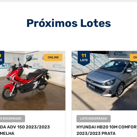
Próximos Lotes
0
11
ONLINE
ON
TE
LOTE
TE ENCERRADO
LOTE ENCERRADO
DA ADV 150 2023/2023
HYUNDAI HB20 10M COMFOR
MELHA
2023/2023 PRATA