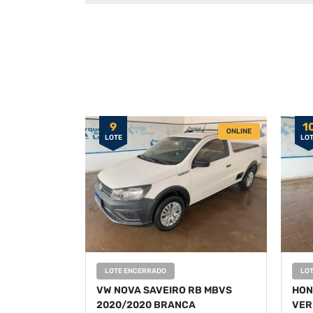
9
1
ONLINE
LOTE
LO
LOTE ENCERRADO
LO
VW NOVA SAVEIRO RB MBVS
HON
2020/2020 BRANCA
VER