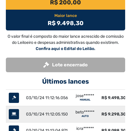
R$ 200,00
Maior lance
R$ 9.498,30
O valor final é composto do maior lance acrescido de comissão
do Leiloeiro e despesas administrativas quando existirem.
Confira aqui o Edital do Leilão.
Lote encerrado
Últimos lances
jose******
03/10/24 11:12:16.056
R$ 9.498,30
MANUAL
beto******
03/10/24 11:12:05.150
R$ 9.298,30
AUTO
icra******
03/10/24 11:12:04.971
R$ 9.098,30