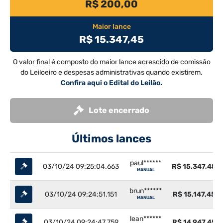
R$ 200,00
Maior lance
R$ 15.347,45
O valor final é composto do maior lance acrescido de comissão
do Leiloeiro e despesas administrativas quando existirem.
Confira aqui o Edital do Leilão.
Lote encerrado
Últimos lances
paul******
03/10/24 09:25:04.663
R$ 15.347,45
MANUAL
brun******
03/10/24 09:24:51.151
R$ 15.147,45
MANUAL
lean******
03/10/24 09:24:47.759
R$ 14.947,45