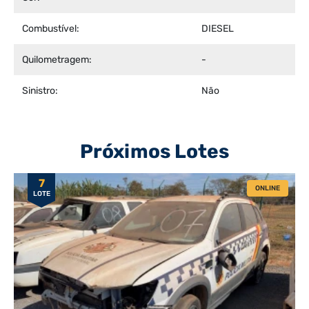
Combustível:
DIESEL
Quilometragem:
-
Sinistro:
Não
Próximos Lotes
7
ONLINE
LOTE