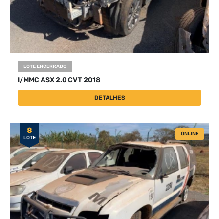
LOTE ENCERRADO
I/MMC ASX 2.0 CVT 2018
DETALHES
8
ONLINE
LOTE