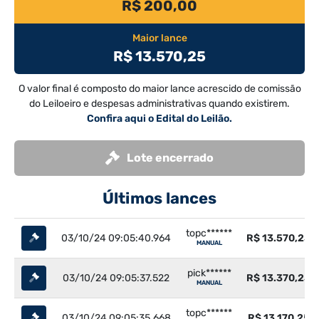
R$ 200,00
Maior lance
R$ 13.570,25
O valor final é composto do maior lance acrescido de comissão
do Leiloeiro e despesas administrativas quando existirem.
Confira aqui o Edital do Leilão.
Lote encerrado
Últimos lances
topc******
03/10/24 09:05:40.964
R$ 13.570,25
MANUAL
pick******
03/10/24 09:05:37.522
R$ 13.370,25
MANUAL
topc******
03/10/24 09:05:35.668
R$ 13.170,25