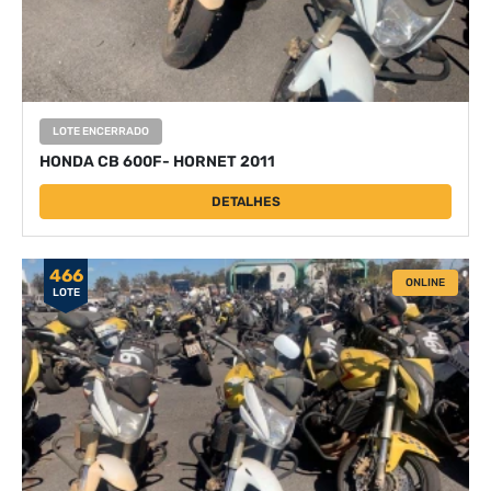
LOTE ENCERRADO
HONDA CB 600F- HORNET 2011
DETALHES
466
ONLINE
LOTE