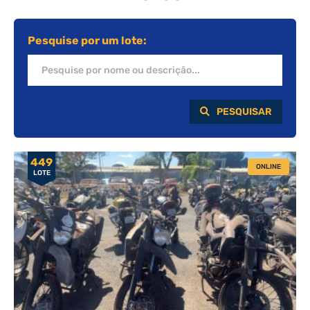
Pesquise por um lote:
PESQUISAR
449
ONLINE
LOTE