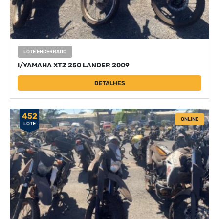
LOTE ENCERRADO
I/YAMAHA XTZ 250 LANDER 2009
DETALHES
452
ONLINE
LOTE