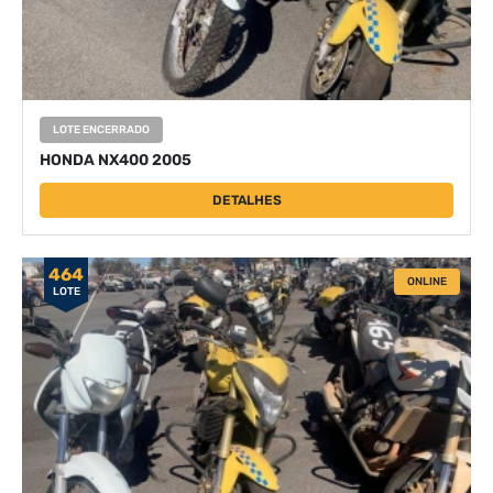
LOTE ENCERRADO
HONDA NX400 2005
DETALHES
464
ONLINE
LOTE