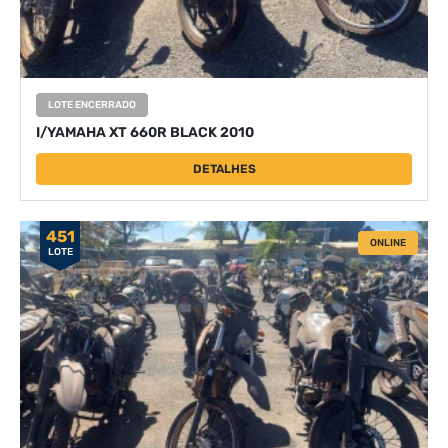
LOTE ENCERRADO
I/YAMAHA XT 660R BLACK 2010
DETALHES
451
ONLINE
LOTE