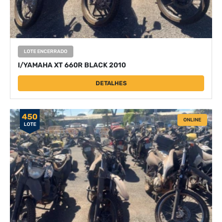
LOTE ENCERRADO
I/YAMAHA XT 660R BLACK 2010
DETALHES
450
ONLINE
LOTE