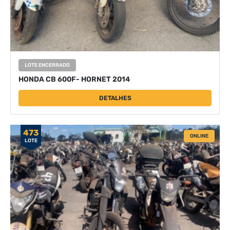
LOTE ENCERRADO
HONDA CB 600F- HORNET 2014
DETALHES
473
ONLINE
LOTE