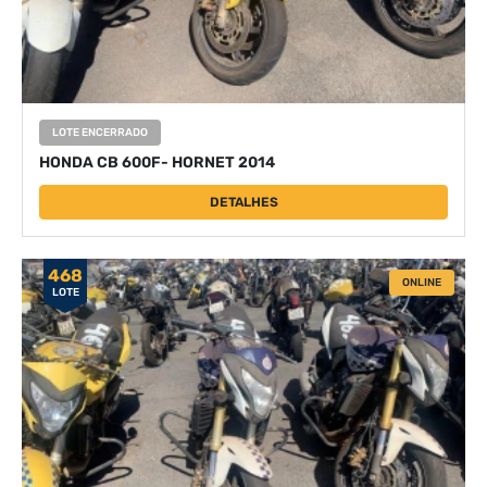
LOTE ENCERRADO
HONDA CB 600F- HORNET 2014
DETALHES
468
ONLINE
LOTE