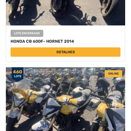
LOTE ENCERRADO
HONDA CB 600F- HORNET 2014
DETALHES
460
ONLINE
LOTE