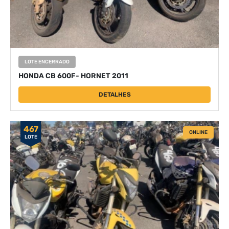
LOTE ENCERRADO
HONDA CB 600F- HORNET 2011
DETALHES
467
ONLINE
LOTE