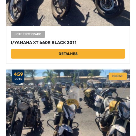
LOTE ENCERRADO
I/YAMAHA XT 660R BLACK 2011
DETALHES
459
ONLINE
LOTE