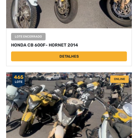
LOTE ENCERRADO
HONDA CB 600F- HORNET 2014
DETALHES
465
ONLINE
LOTE