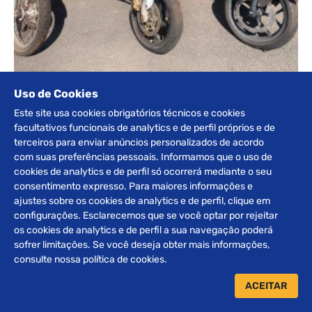
Uso de Cookies
LOTE ENCERRADO
HONDA CB 600F- HORNET 2011
Este site usa cookies obrigatórios técnicos e cookies
facultativos funcionais de analytics e de perfil próprios e de
DETALHES
terceiros para enviar anúncios personalizados de acordo
com suas preferências pessoais. Informamos que o uso de
cookies de analytics e de perfil só ocorrerá mediante o seu
consentimento expresso. Para maiores informações e
‹
17
›
ajustes sobre os cookies de analytics e de perfil, clique em
configurações. Esclarecemos que se você optar por rejeitar
os cookies de analytics e de perfil a sua navegação poderá
Receba nossos
sofrer limitações. Se você deseja obter mais informações,
consulte nossa política de cookies.
INFORMATIVOS
ACEITAR