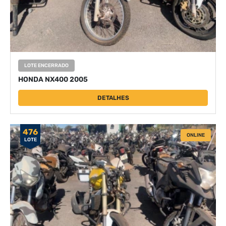
LOTE ENCERRADO
HONDA NX400 2005
DETALHES
476
ONLINE
LOTE