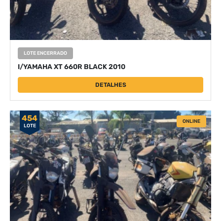
LOTE ENCERRADO
I/YAMAHA XT 660R BLACK 2010
DETALHES
454
ONLINE
LOTE