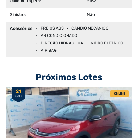
Quilometragem:
3152
Sinistro:
Não
Acessórios
FREIOS ABS
CÂMBIO MECÂNICO
AR CONDICIONADO
DIREÇÃO HIDRÁULICA
VIDRO ELÉTRICO
AIR BAG
Próximos Lotes
21
ONLINE
LOTE