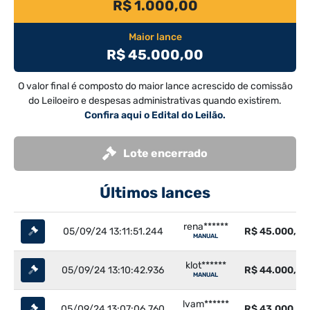
R$ 1.000,00
Maior lance
R$ 45.000,00
O valor final é composto do maior lance acrescido de comissão
do Leiloeiro e despesas administrativas quando existirem.
Confira aqui o Edital do Leilão.
Lote encerrado
Últimos lances
rena******
05/09/24 13:11:51.244
R$ 45.000,00
MANUAL
klot******
05/09/24 13:10:42.936
R$ 44.000,00
MANUAL
lvam******
05/09/24 13:07:06.760
R$ 43.000,00