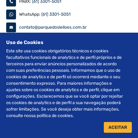
PABX:
(61) 3301-5051
WhatsApp:
(61) 3301-5051
contato@parquedosleiloes.com.br
Consulte seu documento
Uso de Cookies
Este site usa cookies obrigatórios técnicos e cookies
facultativos funcionais de analytics e de perfil próprios e de
PESQUISAR
terceiros para enviar anúncios personalizados de acordo
com suas preferências pessoais. Informamos que o uso de
Siga nas redes
cookies de analytics e de perfil só ocorrerá mediante o seu
consentimento expresso. Para maiores informações e
ajustes sobre os cookies de analytics e de perfil, clique em
configurações. Esclarecemos que se você optar por rejeitar
os cookies de analytics e de perfil a sua navegação poderá
sofrer limitações. Se você deseja obter mais informações,
2012 © Copyright Parque dos Leilões. Desenvolvido por
consulte nossa política de cookies.
BRClick.
ACEITAR
Home
Leilões
Atendimento