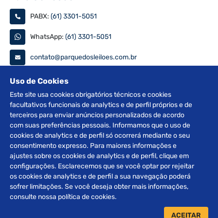
PABX:
(61) 3301-5051
WhatsApp:
(61) 3301-5051
contato@parquedosleiloes.com.br
Consulte seu documento
Uso de Cookies
Este site usa cookies obrigatórios técnicos e cookies
facultativos funcionais de analytics e de perfil próprios e de
PESQUISAR
terceiros para enviar anúncios personalizados de acordo
com suas preferências pessoais. Informamos que o uso de
Siga nas redes
cookies de analytics e de perfil só ocorrerá mediante o seu
consentimento expresso. Para maiores informações e
ajustes sobre os cookies de analytics e de perfil, clique em
configurações. Esclarecemos que se você optar por rejeitar
os cookies de analytics e de perfil a sua navegação poderá
sofrer limitações. Se você deseja obter mais informações,
2012 © Copyright Parque dos Leilões. Desenvolvido por
consulte nossa política de cookies.
BRClick.
ACEITAR