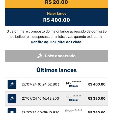
R$ 20,00
Maior lance
R$ 400,00
O valor final é composto do maior lance acrescido de comissão
do Leiloeiro e despesas administrativas quando existirem.
Confira aqui o Edital do Leilão.
Lote encerrado
Últimos lances
prol******
27/07/24 10:24:52.803
R$ 400,00
MANUAL
leou******
27/07/24 10:16:43.200
R$ 380,00
MANUAL
fmas******
27/07/24 00:38:10.820
R$ 360,00