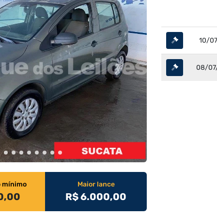
10/07
08/07
o mínimo
Maior lance
0,00
R$ 6.000,00