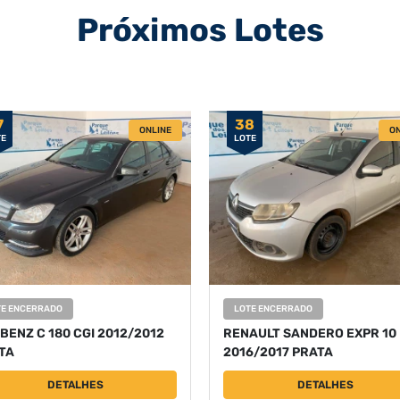
Próximos Lotes
7
38
ONLINE
ON
TE
LOTE
TE ENCERRADO
LOTE ENCERRADO
 BENZ C 180 CGI 2012/2012
RENAULT SANDERO EXPR 10
TA
2016/2017 PRATA
DETALHES
DETALHES