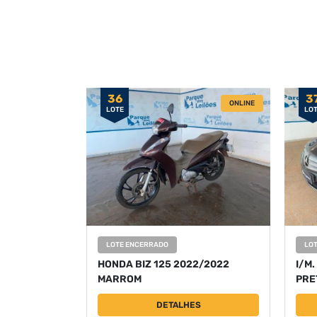
36
3
ONLINE
LOTE
LO
LOTE ENCERRADO
LO
HONDA BIZ 125 2022/2022
I/M.
MARROM
PRE
DETALHES