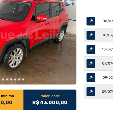
10/07
10/07/
10/07/
09/07/
09/07/
09/07/
o mínimo
Maior lance
00,00
R$ 43.000,00