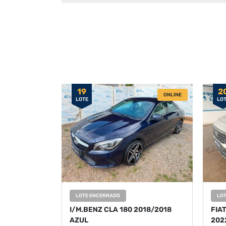
19
2
ONLINE
LOTE
LO
LOTE ENCERRADO
LO
I/M.BENZ CLA 180 2018/2018
FIA
AZUL
202