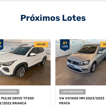
Próximos Lotes
0
21
ONLINE
ON
TE
LOTE
TE ENCERRADO
LOTE ENCERRADO
T PULSE DRIVE TF200
VW VOYAGE MPI 2023/2023
2/2022 BRANCA
PRATA