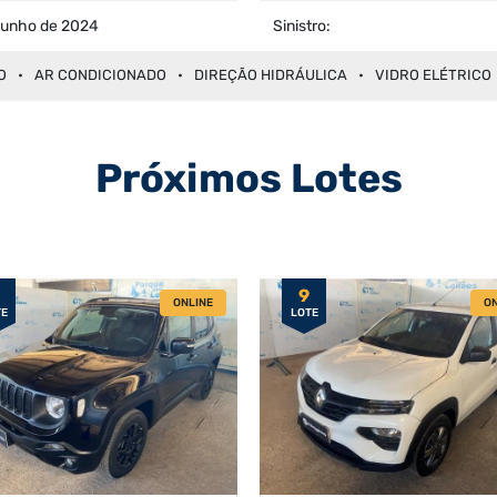
junho de 2024
Sinistro:
O
AR CONDICIONADO
DIREÇÃO HIDRÁULICA
VIDRO ELÉTRICO
Próximos Lotes
9
ONLINE
ON
TE
LOTE