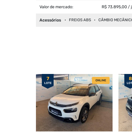
Valor de mercado:
R$ 73.895,00 / 
Acessórios
FREIOS ABS
CÂMBIO MECÂNIC
7
8
ONLINE
LOTE
LO