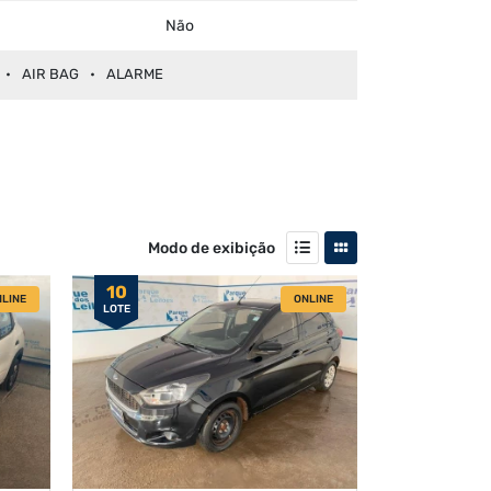
Não
AIR BAG
ALARME
Modo de exibição
10
LINE
ONLINE
LOTE