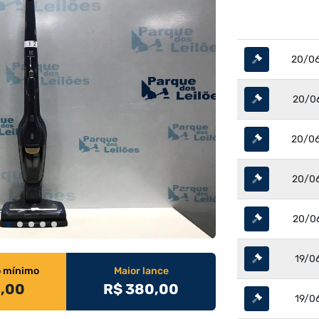
20/06
20/06
20/06
20/06
20/06
19/0
o mínimo
Maior lance
0,00
R$ 380,00
19/0