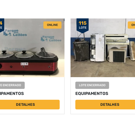
4
115
ONLINE
ON
TE
LOTE
TE ENCERRADO
LOTE ENCERRADO
IPAMENTOS
EQUIPAMENTOS
DETALHES
DETALHES