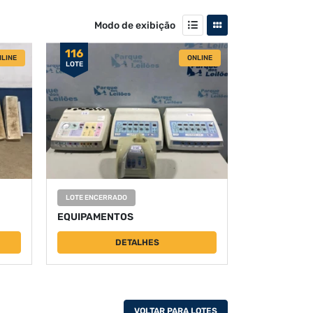
Modo de exibição
116
LINE
ONLINE
LOTE
LOTE ENCERRADO
EQUIPAMENTOS
DETALHES
VOLTAR PARA LOTES