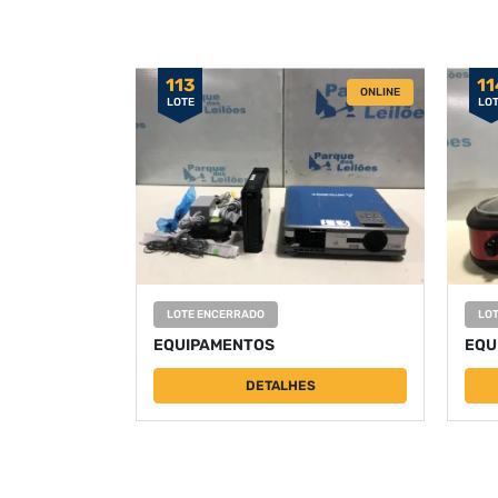
113
11
ONLINE
LOTE
LO
LOTE ENCERRADO
LO
EQUIPAMENTOS
EQU
DETALHES