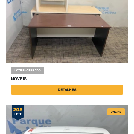
LOTE ENCERRADO
MÓVEIS
DETALHES
203
ONLINE
LOTE