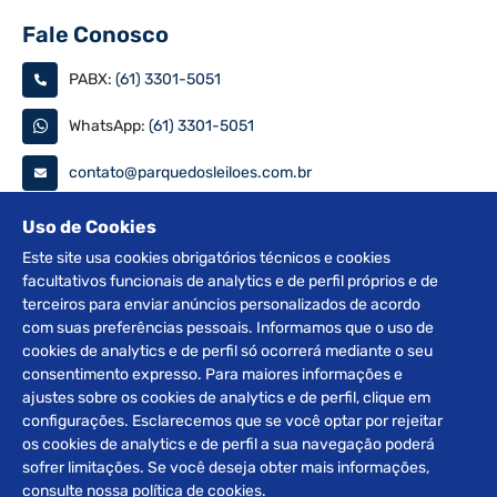
Fale Conosco
PABX:
(61) 3301-5051
WhatsApp:
(61) 3301-5051
contato@parquedosleiloes.com.br
Consulte seu documento
Uso de Cookies
Este site usa cookies obrigatórios técnicos e cookies
facultativos funcionais de analytics e de perfil próprios e de
PESQUISAR
terceiros para enviar anúncios personalizados de acordo
com suas preferências pessoais. Informamos que o uso de
Siga nas redes
cookies de analytics e de perfil só ocorrerá mediante o seu
consentimento expresso. Para maiores informações e
ajustes sobre os cookies de analytics e de perfil, clique em
configurações. Esclarecemos que se você optar por rejeitar
os cookies de analytics e de perfil a sua navegação poderá
sofrer limitações. Se você deseja obter mais informações,
2012 © Copyright Parque dos Leilões. Desenvolvido por
consulte nossa política de cookies.