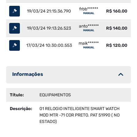
frbb******
19/03/24 21:15:36.790
R$ 160,00
MANUAL
anto******
19/03/24 19:13:26.523
R$ 140,00
MANUAL
maik******
17/03/24 10:30:00.553
R$ 120,00
MANUAL
Informações
Título:
EQUIPAMENTOS
Descrição:
01 RELOGIO INTELIGENTE SMART WATCH
MOD MTR -71 COR PRETO. PAT 51990 ( NO
ESTADO)