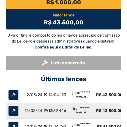
R$ 1.000,00
Maior lance
R$ 43.500,00
O valor final é composto do maior lance acrescido de comissão
do Leiloeiro e despesas administrativas quando existirem.
Confira aqui o Edital do Leilão.
Lote encerrado
Últimos lances
joao******
12/03/24 19:14:04.123
R$ 43.500,00
MANUAL
inal******
12/03/24 19:13:59.446
R$ 42.500,00
MANUAL
joao******
12/03/24 19:13:44.767
R$ 41.500,00