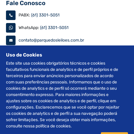
Fale Conosco
PABX:
(61) 3301-5051
WhatsApp:
(61) 3301-5051
contato@parquedosleiloes.com.br
Consulte seu documento
Uso de Cookies
Este site usa cookies obrigatórios técnicos e cookies
facultativos funcionais de analytics e de perfil próprios e de
PESQUISAR
terceiros para enviar anúncios personalizados de acordo
com suas preferências pessoais. Informamos que o uso de
Siga nas redes
cookies de analytics e de perfil só ocorrerá mediante o seu
consentimento expresso. Para maiores informações e
ajustes sobre os cookies de analytics e de perfil, clique em
configurações. Esclarecemos que se você optar por rejeitar
os cookies de analytics e de perfil a sua navegação poderá
sofrer limitações. Se você deseja obter mais informações,
2012 © Copyright Parque dos Leilões. Desenvolvido por
consulte nossa política de cookies.
BRClick.