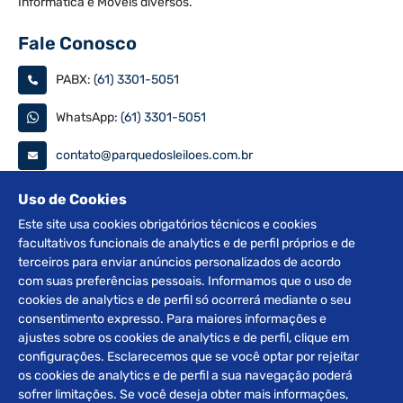
Informática e Móveis diversos.
Fale Conosco
PABX:
(61) 3301-5051
WhatsApp:
(61) 3301-5051
contato@parquedosleiloes.com.br
Consulte seu documento
Uso de Cookies
Este site usa cookies obrigatórios técnicos e cookies
facultativos funcionais de analytics e de perfil próprios e de
PESQUISAR
terceiros para enviar anúncios personalizados de acordo
com suas preferências pessoais. Informamos que o uso de
Siga nas redes
cookies de analytics e de perfil só ocorrerá mediante o seu
consentimento expresso. Para maiores informações e
ajustes sobre os cookies de analytics e de perfil, clique em
configurações. Esclarecemos que se você optar por rejeitar
os cookies de analytics e de perfil a sua navegação poderá
sofrer limitações. Se você deseja obter mais informações,