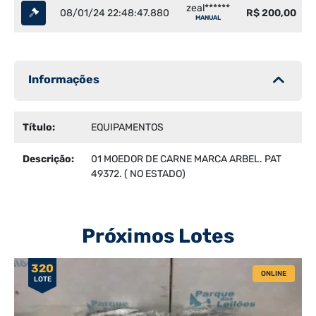
zeal******
08/01/24 22:48:47.880
R$ 200,00
MANUAL
Informações
Título:
EQUIPAMENTOS
Descrição:
01 MOEDOR DE CARNE MARCA ARBEL. PAT
49372. ( NO ESTADO)
Próximos Lotes
320
ONLINE
LOTE