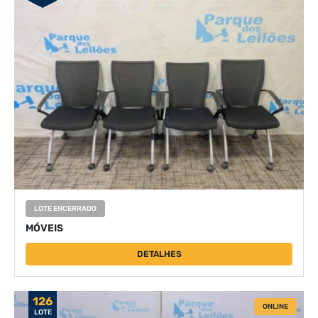
LOTE ENCERRADO
MÓVEIS
DETALHES
126
ONLINE
LOTE