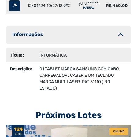
yara******
12/01/24 10:27:12.992
R$ 460,00
MANUAL
Informações
Título:
INFORMÁTICA
Descrição:
01 TABLET MARCA SAMSUNG COM CABO
CARREGADOR , CASER E UM TECLADO
MARCA MULTILASER. PAT 51110 ( NO
ESTADO)
Próximos Lotes
124
ONLINE
LOTE