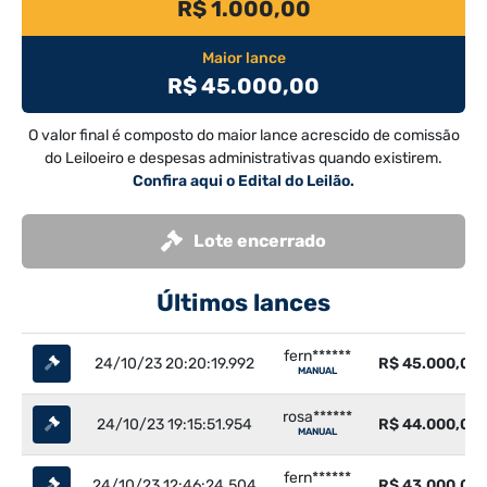
R$ 1.000,00
Maior lance
R$ 45.000,00
O valor final é composto do maior lance acrescido de comissão
do Leiloeiro e despesas administrativas quando existirem.
Confira aqui o Edital do Leilão.
Lote encerrado
Últimos lances
fern******
24/10/23 20:20:19.992
R$ 45.000,00
MANUAL
rosa******
24/10/23 19:15:51.954
R$ 44.000,00
MANUAL
fern******
24/10/23 12:46:24.504
R$ 43.000,00