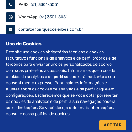
PABX:
(61) 3301-5051
WhatsApp:
(61) 3301-5051
contato@parquedosleiloes.com.br
Consulte seu documento
Uso de Cookies
Este site usa cookies obrigatórios técnicos e cookies
facultativos funcionais de analytics e de perfil próprios e de
PESQUISAR
terceiros para enviar anúncios personalizados de acordo
com suas preferências pessoais. Informamos que o uso de
Siga nas redes
cookies de analytics e de perfil só ocorrerá mediante o seu
consentimento expresso. Para maiores informações e
ajustes sobre os cookies de analytics e de perfil, clique em
configurações. Esclarecemos que se você optar por rejeitar
os cookies de analytics e de perfil a sua navegação poderá
sofrer limitações. Se você deseja obter mais informações,
2012 © Copyright Parque dos Leilões. Desenvolvido por
consulte nossa política de cookies.
BRClick.
ACEITAR
Home
Leilões
Atendimento