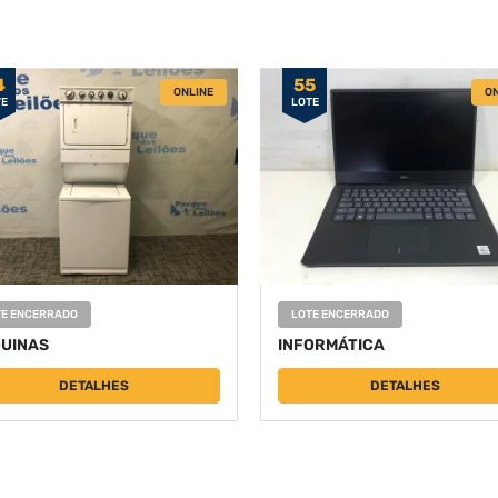
4
55
ONLINE
ON
TE
LOTE
TE ENCERRADO
LOTE ENCERRADO
UINAS
INFORMÁTICA
DETALHES
DETALHES