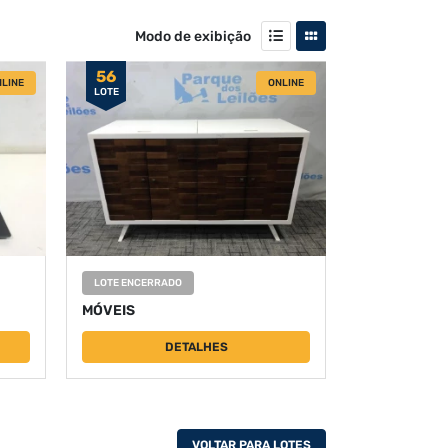
Modo de exibição
56
LINE
ONLINE
LOTE
LOTE ENCERRADO
MÓVEIS
DETALHES
VOLTAR PARA LOTES