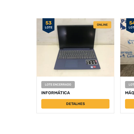
53
5
ONLINE
LOTE
LO
LOTE ENCERRADO
LO
INFORMÁTICA
MÁQ
DETALHES