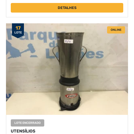
DETALHES
17
ONLINE
LOTE
LOTE ENCERRADO
UTENSÍLIOS