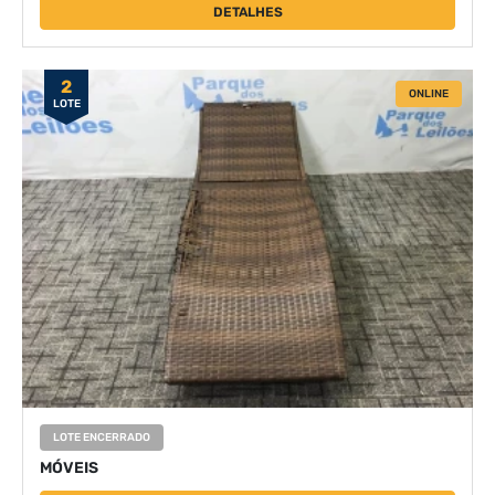
DETALHES
2
ONLINE
LOTE
LOTE ENCERRADO
MÓVEIS