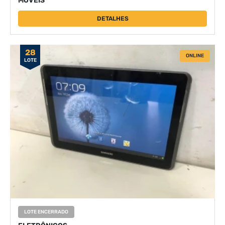
MÓVEIS
DETALHES
28
ONLINE
LOTE
LOTE ENCERRADO