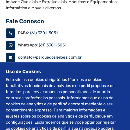
Imóveis Judiciais e Extrajudiciais, Máquinas e Equipamentos,
Informática e Móveis diversos.
Fale Conosco
PABX:
(61) 3301-5051
WhatsApp:
(61) 3301-5051
contato@parquedosleiloes.com.br
Consulte seu documento
Uso de Cookies
Este site usa cookies obrigatórios técnicos e cookies
facultativos funcionais de analytics e de perfil próprios e de
PESQUISAR
terceiros para enviar anúncios personalizados de acordo
com suas preferências pessoais. Informamos que o uso de
Siga nas redes
cookies de analytics e de perfil só ocorrerá mediante o seu
consentimento expresso. Para maiores informações e
ajustes sobre os cookies de analytics e de perfil, clique em
configurações. Esclarecemos que se você optar por rejeitar
os cookies de analytics e de perfil a sua navegação poderá