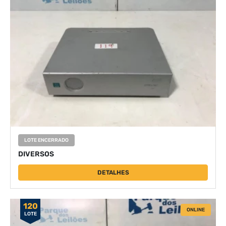
LOTE ENCERRADO
DIVERSOS
DETALHES
120
ONLINE
LOTE