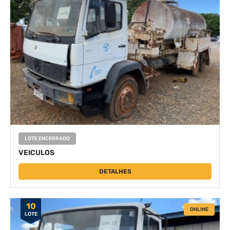
LOTE ENCERRADO
VEICULOS
DETALHES
10
ONLINE
LOTE