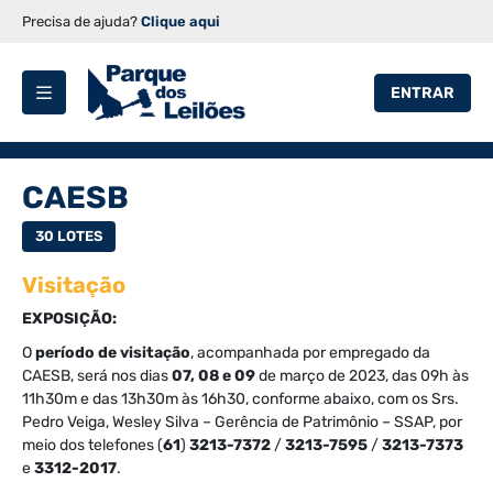
Precisa de ajuda?
Clique aqui
ENTRAR
CAESB
30 LOTES
Visitação
EXPOSIÇÃO:
O
período de visitação
, acompanhada por empregado da
CAESB, será nos dias
07, 08 e 09
de março de 2023, das 09h às
11h30m e das 13h30m às 16h30, conforme abaixo, com os Srs.
Pedro Veiga, Wesley Silva – Gerência de Patrimônio – SSAP, por
meio dos telefones (
61
)
3213-7372
/
3213-7595
/
3213-7373
e
3312-2017
.