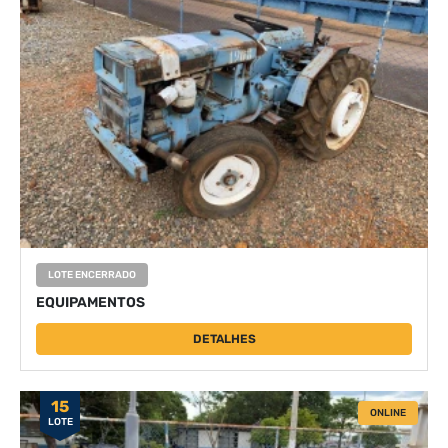
LOTE ENCERRADO
EQUIPAMENTOS
DETALHES
15
ONLINE
LOTE