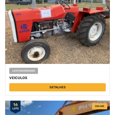
LOTE ENCERRADO
VEICULOS
DETALHES
16
ONLINE
LOTE