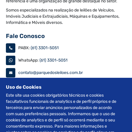
referência e uma organização de grande destaque no setor.
Somos especializados na realização de leilões de Veículos,
Imóveis Judiciais e Extrajudiciais, Máquinas e Equipamentos,
Informática e Móveis diversos.
Fale Conosco
PABX:
(61) 3301-5051
WhatsApp:
(61) 3301-5051
contato@parquedosleiloes.com.br
Consulte seu documento
Uso de Cookies
Este site usa cookies obrigatórios técnicos e cookies
facultativos funcionais de analytics e de perfil próprios e de
PESQUISAR
terceiros para enviar anúncios personalizados de acordo
com suas preferências pessoais. Informamos que o uso de
Siga nas redes
cookies de analytics e de perfil só ocorrerá mediante o seu
consentimento expresso. Para maiores informações e