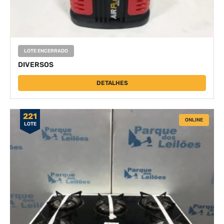
LOTE ENCERRADO
DIVERSOS
DETALHES
221
ONLINE
LOTE